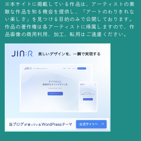
※本サイトに掲載している作品は、アーティストの素
コレクションの仕方
敵な作品を知る機会を提供し、「アートのわりきれな
Yoshiteru Collection
い楽しさ」を見つける目的のみで公開しております。
作品の著作権は各アーティストに帰属しますので、作
飾る
品画像の商用利用、加工、転用はご遠慮ください。
飾り方
保管方法