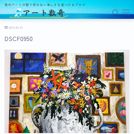
現代アートの割り切れない楽しさを見つけるブログ
MENU
2023.09.01
DSCF0950
アート数奇とは？
観る
ギャラリー
百貨店
美術館・博物館
オルタナティブスペース
アートフェア
イベント
オークション