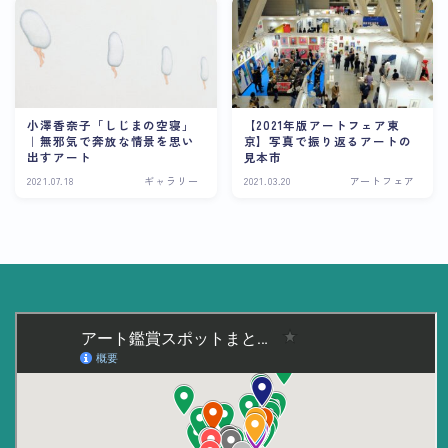
美術大学・大学美術館
知る
アート探究
小澤香奈子「しじまの空寝」
【2021年版アートフェア東
｜無邪気で奔放な情景を思い
京】写真で振り返るアートの
用語解説
出すアート
見本市
2021.07.18
ギャラリー
2021.03.20
アートフェア
作家・作品紹介
インタビュー
書籍
データ・メディア
買う
体験記
アイテム・サービス