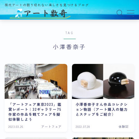
現代アートの割り切れない楽しさを見つけるブログ
MENU
TAG
アート数奇とは？
小澤香奈子
観る
ギャラリー
百貨店
美術館・博物館
オルタナティブスペース
「アートフェア東京2023」鑑
小澤香奈子さん作品コレクシ
賞レポート｜32ギャラリー75
ョン物語（アート購入の魅力
アートフェア
作家の作品を観てフェアを擬
とステップをご紹介）
似体験しよう
イベント
2023.03.26
アートフェア
2022.07.28
体験記
オークション