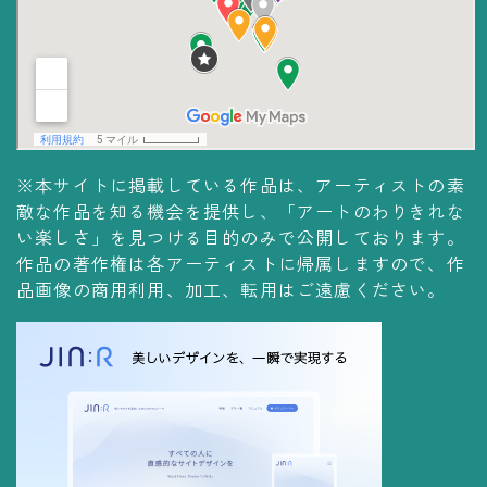
コレクションの仕方
Yoshiteru Collection
飾る
飾り方
※本サイトに掲載している作品は、アーティストの素
保管方法
敵な作品を知る機会を提供し、「アートのわりきれな
い楽しさ」を見つける目的のみで公開しております。
作品の著作権は各アーティストに帰属しますので、作
品画像の商用利用、加工、転用はご遠慮ください。