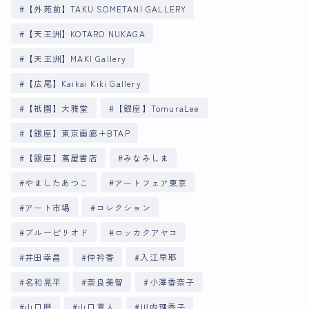
【外苑前】TAKU SOMETANI GALLERY
【天王洲】KOTARO NUKAGA
【天王洲】MAKI Gallery
【広尾】Kaikai Kiki Gallery
【祇園】大雅堂
【銀座】TomuraLee
【銀座】東京画廊＋BTAP
【銀座】蔦屋書店
みなみしま
やましたあつこ
アートフェア東京
アート市場
コレクション
ブルーピリオド
ロッカクアヤコ
井田幸昌
仲衿香
入江早耶
名和晃平
奈良美智
小澤香奈子
山口歴
山口真人
川内理香子