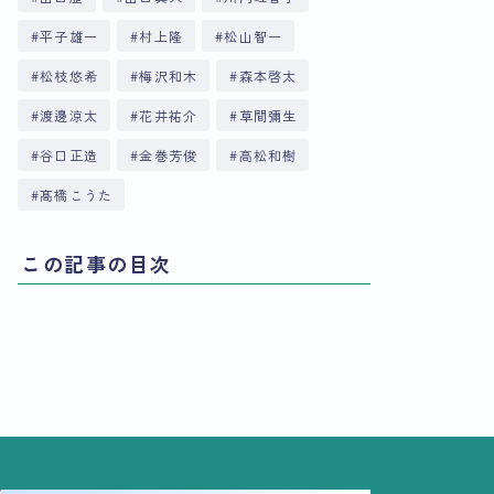
平子雄一
村上隆
松山智一
松枝悠希
梅沢和木
森本啓太
渡邊涼太
花井祐介
草間彌生
谷口正造
金巻芳俊
高松和樹
髙橋こうた
この記事の目次