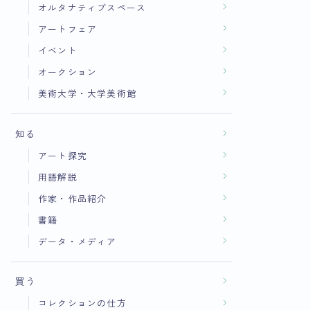
オルタナティブスペース
アートフェア
イベント
オークション
美術大学・大学美術館
知る
アート探究
用語解説
作家・作品紹介
書籍
データ・メディア
買う
コレクションの仕方