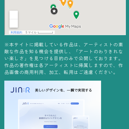
コレクションの仕方
Yoshiteru Collection
飾る
飾り方
※本サイトに掲載している作品は、アーティストの素
保管方法
敵な作品を知る機会を提供し、「アートのわりきれな
い楽しさ」を見つける目的のみで公開しております。
作品の著作権は各アーティストに帰属しますので、作
品画像の商用利用、加工、転用はご遠慮ください。