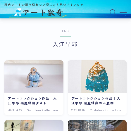
現代アートの割り切れない楽しさを見つけるブログ
MENU
TAG
アート数奇とは？
入江早耶
観る
ギャラリー
百貨店
美術館・博物館
オルタナティブスペース
アートコレクション作品｜入
アートコレクション作品｜入
江早耶 薬魔地蔵ダスト
江早耶 薬魔地蔵ゴム版画
アートフェア
2023.04.27
Yoshiteru Collection
2023.04.07
Yoshiteru Collection
イベント
オークション