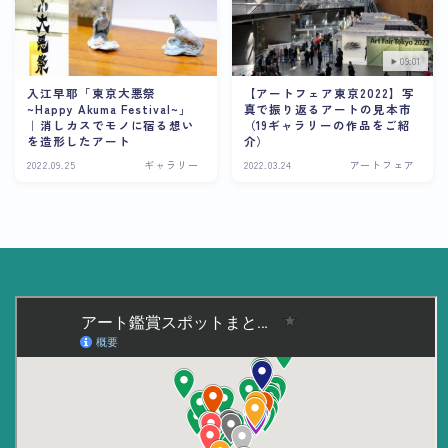
美術大学・大学美術館
09:01
知る
入江早耶「東京大悪祭
【アートフェア東京2022】写
~Happy Akuma Festival~」
真で振り返るアートの見本市
アート探究
｜消しカスでモノに宿る想い
（19ギャラリーの作品をご紹
を造形したアート
介）
用語解説
2022.09.25
ギャラリー
2022.03.24
アートフェア
作家・作品紹介
インタビュー
書籍
データ・メディア
買う
体験記
アイテム・サービス