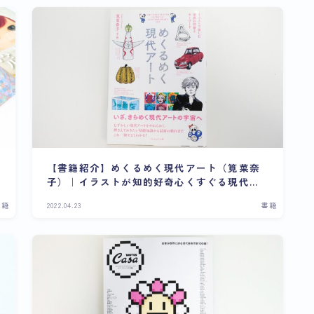
【書籍紹介】めくるめく現代アート（筧菜奈
子）｜イラストが知的好奇心くすぐる現代ア
ート入門書
書籍
2022.04.23
書籍