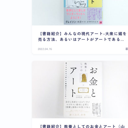
【書籍紹介】みんなの現代アート-大衆に媚を
売る方法、あるいはアートがアートであるた
めに（グレイソン・ペリー）｜軽快な美術入
2022.04.16
門書
【書籍紹介】教養としてのお金とアート（山