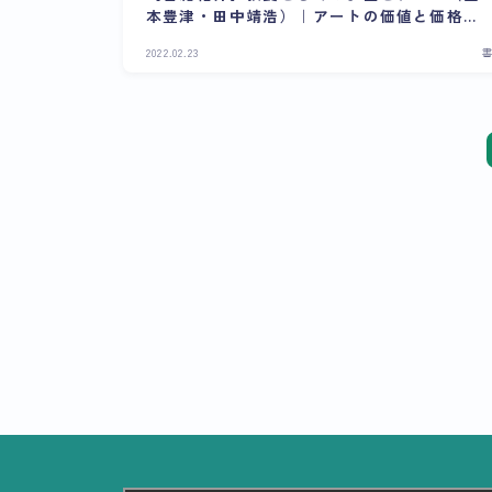
本豊津・田中靖浩）｜アートの価値と価格を
知る
2022.02.23