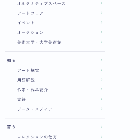
オルタナティブスペース
アートフェア
イベント
オークション
美術大学・大学美術館
知る
アート探究
用語解説
作家・作品紹介
書籍
データ・メディア
買う
コレクションの仕方