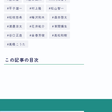
平子雄一
村上隆
松山智一
松枝悠希
梅沢和木
森本啓太
渡邊涼太
花井祐介
草間彌生
谷口正造
金巻芳俊
高松和樹
髙橋こうた
この記事の目次