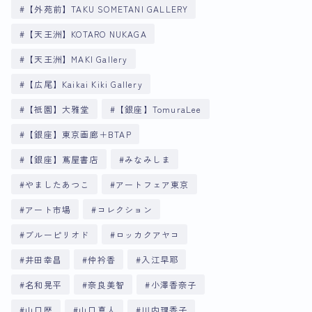
【外苑前】TAKU SOMETANI GALLERY
【天王洲】KOTARO NUKAGA
【天王洲】MAKI Gallery
【広尾】Kaikai Kiki Gallery
【祇園】大雅堂
【銀座】TomuraLee
【銀座】東京画廊＋BTAP
【銀座】蔦屋書店
みなみしま
やましたあつこ
アートフェア東京
アート市場
コレクション
ブルーピリオド
ロッカクアヤコ
井田幸昌
仲衿香
入江早耶
名和晃平
奈良美智
小澤香奈子
山口歴
山口真人
川内理香子