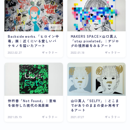
02:17
Backside works.「ヒロイン中
MAKERS SPACE×山口真人
毒」展｜近くにいる愛しいバ
「stay pixelated」｜デジロ
ケモノを描いたアート
グの境界線をみるアート
2022.02.27
ギャラリー
2022.01.18
ギャラリー
仲衿香「Not Found」｜意味
山口真人「SELFY」｜どこま
を保存した現代の風景画
でがありのままの姿か再考す
るアート
2021.09.19
ギャラリー
2021.07.27
ギャラリー