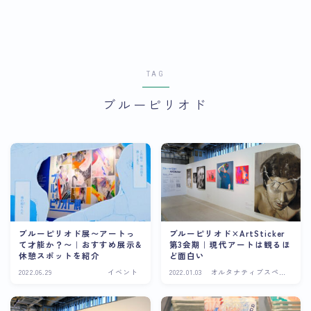
TAG
ブルーピリオド
ブルーピリオド展〜アートっ
ブルーピリオド×ArtSticker
て才能か？〜｜おすすめ展示&
第3会期｜現代アートは観るほ
休憩スポットを紹介
ど面白い
2022.06.29
イベント
2022.01.03
オルタナティブスペー
ス