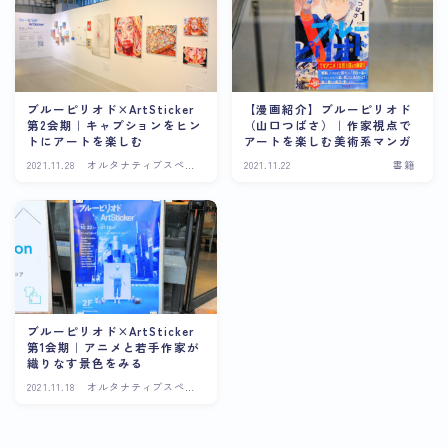
ブルーピリオド×ArtSticker
【漫画紹介】ブルーピリオド
第2会期｜キャプションをヒン
（山口つばさ）｜作家視点で
トにアートを楽しむ
アートを楽しむ美術系マンガ
2021.11.28
オルタナティブスペー
2021.11.22
書籍
ス
ブルーピリオド×ArtSticker
第1会期｜アニメと若手作家が
織りなす景色をみる
2021.11.18
オルタナティブスペー
ス