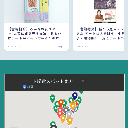
【書籍紹介】みんなの現代アー
【書籍紹介】脳から見るミュ
ト-大衆に媚を売る方法、あるい
アム アートは人を耕す（中野
はアートがアートであるために
子・熊澤弘）｜脳とアートの
（グレイソン・ペリー）｜軽快な
を紐解く
美術入門書
2022.04.16
書籍
2021.07.06