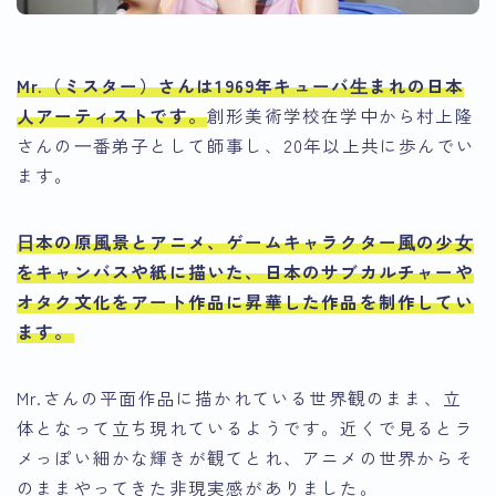
Mr.（ミスター）さん
は1969年キューバ⽣まれの日本
人アーティストです。
創形美術学校在学中から村上隆
さんの⼀番弟子として師事し、20年以上共に歩んでい
ます。
⽇本の原⾵景とアニメ、ゲームキャラクター⾵の少⼥
をキャンバスや紙に描いた、日本のサブカルチャーや
オタク文化をアート作品に昇華した作品を制作
してい
ます。
Mr.さんの平面作品に描かれている世界観のまま、立
体となって立ち現れているようです。近くで見るとラ
メっぽい細かな輝きが観てとれ、アニメの世界からそ
のままやってきた非現実感がありました。