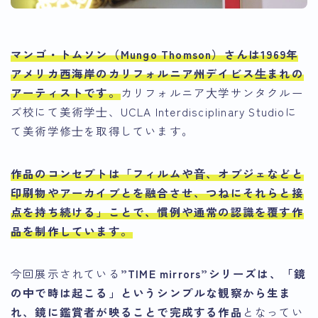
マンゴ・トムソン（Mungo Thomson）さん
は1969年
アメリカ西海岸のカリフォルニア州デイビス⽣まれの
アーティストです。
カリフォルニア⼤学サンタクルー
ズ校にて美術学⼠、UCLA Interdisciplinary Studioに
て美術学修⼠を取得しています。
作品のコンセプトは「フィルムや⾳、オブジェなどと
印刷物やアーカイブとを融合させ、つねにそれらと接
点を持ち続ける」ことで、慣例や通常の認識を覆す作
品を制作
しています。
今回展示されている
”TIME mirrors”シリーズは、「鏡
の中で時は起こる」というシンプルな観察から生ま
れ、鏡に鑑賞者が映ることで完成する作品
となってい