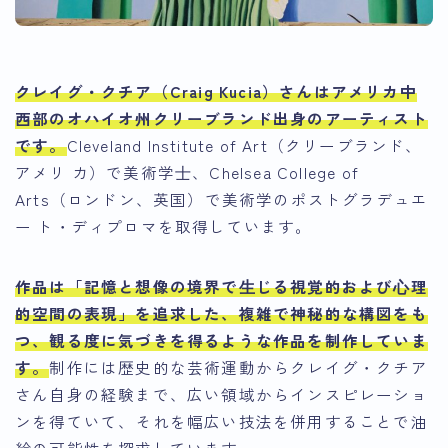
クレイグ・クチア（Craig Kucia）さん
はアメリカ中
西部のオハイオ州クリーブランド出身のアーティスト
です。
Cleveland Institute of Art（クリーブランド、
アメリ カ）で美術学⼠、Chelsea College of
Arts（ロンドン、英国）で美術学のポストグラデュエ
ー ト・ディプロマを取得しています。
作品は
「記憶と想像の境界で⽣じる視覚的および⼼理
的空間の表現」を追求した、複雑で神秘的な構図をも
つ、観る度に気づきを得るような作品を制作
していま
す。
制作には歴史的な芸術運動からクレイグ・クチア
さん自身の経験まで、広い領域からインスピレーショ
ンを得ていて、それを幅広い技法を併用することで油
絵の可能性を探求しています。