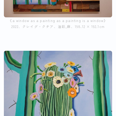
《a window as a painting as a painting is a window》
2022、クレイグ・クチア、油彩,麻、198.12 × 192.1cm