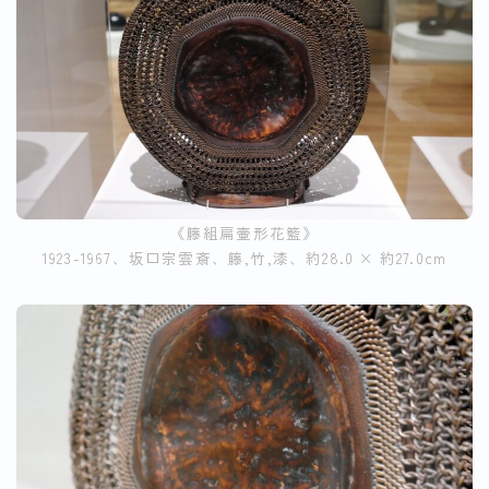
《籐組扁壷形花籃》
1923-1967、坂口宗雲斎、籐,竹,漆、約28.0 × 約27.0cm