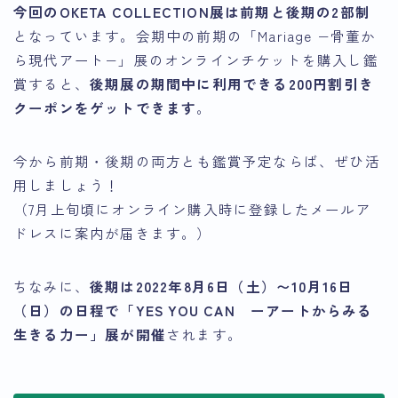
今回のOKETA COLLECTION展は前期と後期の2部制
となっています。会期中の前期の「Mariage −骨董か
ら現代アート−」展のオンラインチケットを購入し鑑
賞すると、
後期展の期間中に利用できる200円割引き
クーポンをゲットできます
。
今から前期・後期の両方とも鑑賞予定ならば、ぜひ活
用しましょう！
（7月上旬頃にオンライン購入時に登録したメールア
ドレスに案内が届きます。）
ちなみに、
後期は2022年8月6日（土）〜10月16日
（日）の日程で「YES YOU CAN ーアートからみる
生きる力ー」展が開催
されます。