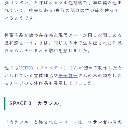
籐（ラタン）と呼ばれるツル性植物で丁寧に編み込ま
れていて、中央にある7角形の部分は竹の節を使って
いるようです。
骨董作品が放つ存在感と現代アートが同じ空間にある
違和感というよりは、同じ人の手で生み出された作品
だからこそ生まれる融和を感じました。
他にも
VERDY（ヴェルディ）
さんが初めて制作したと
いわれている立体作品や
平子雄一
さんの木の顔をした
モチーフの立体作品も展示していました。
SPACE 3「カラフル」
「カラフル」と称されたスペースは、
ロサンゼルスの