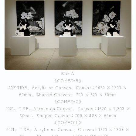
左から
《COMPO:R》
2021TIDE、Acrylic on Canvas、Canvas：1620 × 1303 ×
60mm、Shaped Canvas： 700 × 620 × 60mm
《COMPO:C》
2021、TIDE、Acrylic on Canvas、Canvas：1620 × 1,303 ×
60mm、Shaped Canvas：700 × 485 × 60mm
《COMPO:L》
2021、TIDE、Acrylic on Canvas、Canvas：1620 × 1303 ×