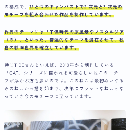
の構成で、
ひとつのキャンバス上で2 次元と3 次元の
モチーフを組み合わせた作品を制作
しています。
作品のテーマには
「子供時代の原風景やノスタルジア
（※）」
といった、普遍的なテーマを混在させて、独
自の絵画世界を確立しています。
特にTIDEさんといえば、2019年から制作している
「CAT」シリーズに描かれる可愛らしいねこのモチー
フが浮かぶ方も多いのでは。このねこは
最初ぬいぐる
みのねこから描き始まり、次第にフラットなねことな
っていき今のモチーフに至っています
。