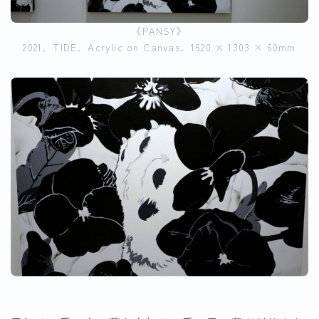
《PANSY》
2021、TIDE、Acrylic on Canvas、1620 × 1303 × 60mm