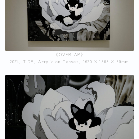
《OVERLAP》
2021、TIDE、Acrylic on Canvas、1620 × 1303 × 60mm