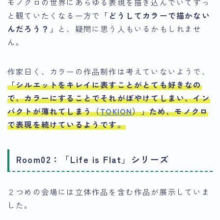
モノクロの世界にあらゆる表現を描き込んでいてずっ
と観ていたくなる一方で
「どうしてカラーで描かない
んだろう？」
と、疑問に思う人もいるかもしれませ
ん。
作家曰く、カラーの作品制作は考えていないようで、
「シルエットをキレイに表すことがとても好きなの
で、カラーにすることでそれがぼやけてしまい、イン
パクトが薄れてしまう（
TOKION
）」
ため、モノクロ
で表現を続けているようです。
Room02：「Life is Flat」シリーズ
２つめの会場には立体作品を含む作品が展示していま
した。