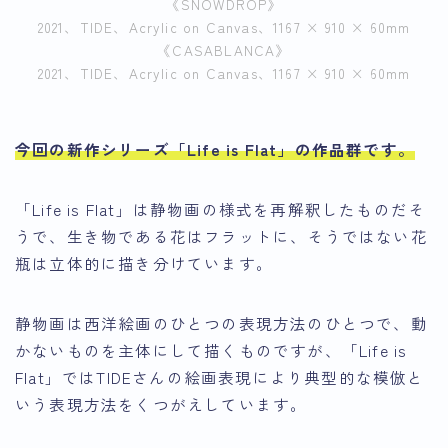
《SNOWDROP》
2021、TIDE、Acrylic on Canvas、1167 × 910 × 60mm
《CASABLANCA》
2021、TIDE、Acrylic on Canvas、1167 × 910 × 60mm
今回の
新作シリーズ「Life is Flat」の作品群
です。
「Life is Flat」は静物画の様式を再解釈したものだそ
うで、生き物である花はフラットに、そうではない花
瓶は立体的に描き分けています
。
静物画は西洋絵画のひとつの表現方法のひとつで、動
かないものを主体にして描くものですが、「Life is
Flat」ではTIDEさんの絵画表現により典型的な模倣と
いう表現方法をくつがえしています。