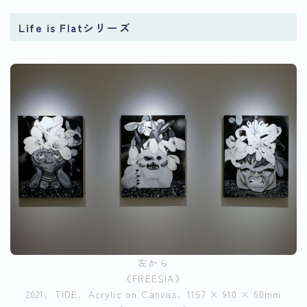
Life is Flatシリーズ
左から
《FREESIA》
2021、TIDE、Acrylic on Canvas、1167 × 910 × 60mm