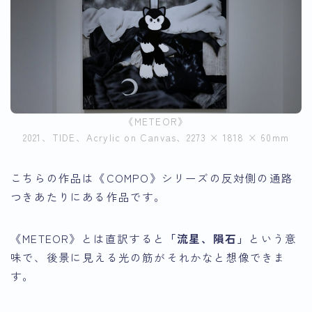
《METEOR》
2021、TIDE、Acrylic on Canvas、2273 × 1818 × 60mm
こちらの作品は《COMPO》シリーズの反対側の通路
つきあたりにある作品です。
《METEOR》とは直訳すると
「流星、隕石」
という意
味で、後景に見える光の筋がそれかなと想像できま
す。