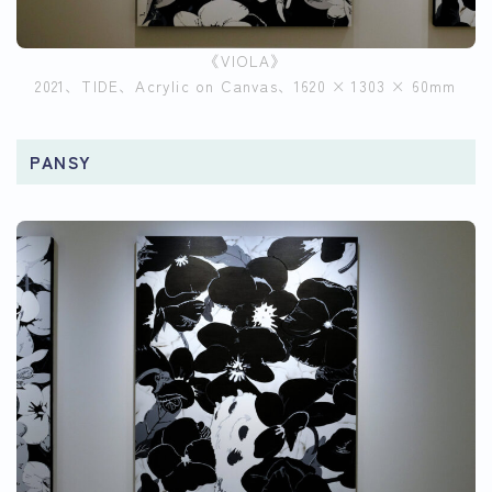
《VIOLA》
2021、TIDE、Acrylic on Canvas、1620 × 1303 × 60mm
PANSY