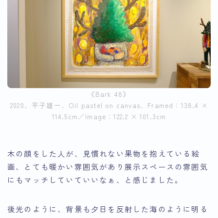
《Bark 48》
2020、平子雄一、Oil pastel on canvas、Framed：138.4 ×
114.5cm／Image：122.2 × 101.3cm
木の顔をした人が、見慣れない果物を抱えている絵
画、とても暖かい雰囲気があり展示スペースの雰囲気
にもマッチしていていいなぁ、と感じました。
後光のように、背景も夕日を反射した海のように明る