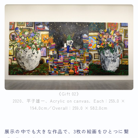
《Gift 02》
2020、平子雄一、Acrylic on canvas、Each：259.0 ×
194.0cm／Overall：259.0 × 582.0cm
展示の中でも大きな作品で、3枚の絵画をひとつに繋