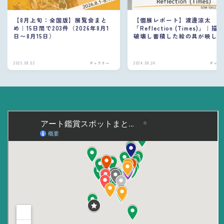
【8月上旬：全国版】展覧会まと
【個展レポート】渡邊涼太
め｜15日間で203件（2026年8月1
「Reflection (Times)」｜描
日〜8月15日）
破壊し蓄積した絵の具が映し
リアリティ
2026.08.02
ギャラリー
2024.08.24
ギャラ