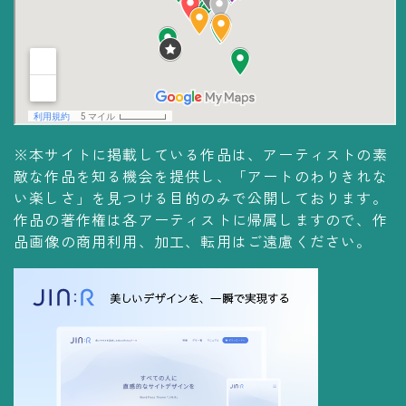
コレクションの仕方
Yoshiteru Collection
飾る
飾り方
※本サイトに掲載している作品は、アーティストの素
保管方法
敵な作品を知る機会を提供し、「アートのわりきれな
い楽しさ」を見つける目的のみで公開しております。
作品の著作権は各アーティストに帰属しますので、作
品画像の商用利用、加工、転用はご遠慮ください。