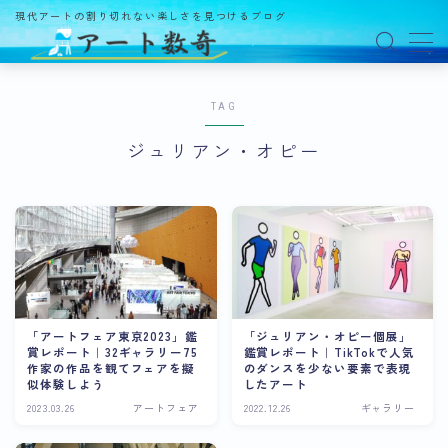
現代アートの割り切れない楽しさを見つけるブログ
MENU
TAG
アート数奇とは？
ジュリアン・オピー
観る
ギャラリー
百貨店
美術館・博物館
オルタナティブスペース
「アートフェア東京2023」鑑
「ジュリアン・オピー個展」
賞レポート｜32ギャラリー75
鑑賞レポート｜TikTokで人気
アートフェア
作家の作品を観てフェアを擬
のダンスを少ない要素で表現
似体験しよう
したアート
イベント
2023.03.26
アートフェア
2022.12.26
ギャラリー
オークション