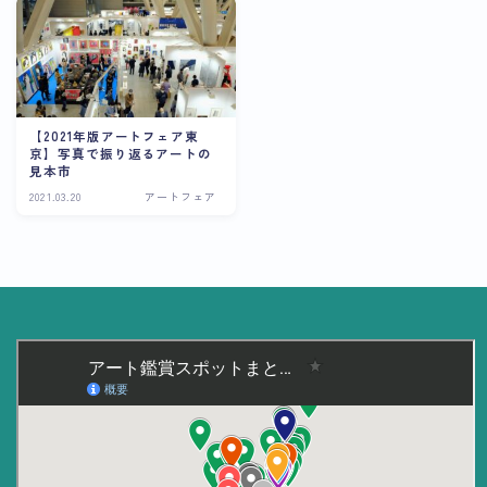
美術大学・大学美術館
知る
アート探究
【2021年版アートフェア東
京】写真で振り返るアートの
用語解説
見本市
2021.03.20
アートフェア
作家・作品紹介
インタビュー
書籍
データ・メディア
買う
体験記
アイテム・サービス