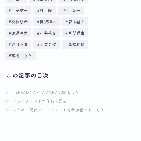
平子雄一
村上隆
松山智一
松枝悠希
梅沢和木
森本啓太
渡邊涼太
花井祐介
草間彌生
谷口正造
金巻芳俊
高松和樹
髙橋こうた
この記事の目次
TERRADA ART AWARD 2021とは？
ファイナリストの作品を鑑賞
まとめ：現代アートアワードを参加型で楽しもう