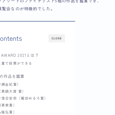
トアワードのファイナリスト5組の作品を鑑賞でき、
展覧会
なのが特徴的でした。
ontents
CLOSE
T AWARD 2021とは？
ス賞で投票ができる
の作品を鑑賞
寺瀬由紀賞）
真鍋大度 賞）
ウ落合安奈（鷲田めるろ賞）
岡真実賞）
島隆弘賞）