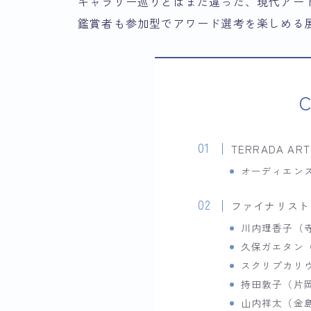
ギャラリー巡りとはまた違った、現代アー
鑑賞者も参加型でアワード選考を楽しめる
C
TERRADA AR
オーディエン
ファイナリスト
川内理香子（
久保ガエタン（
スクリプカリ
持田敦子（片
山内祥太（金