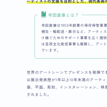
ーティストの⽀援を目的とした、現代美術
寺⽥倉庫とは？
寺⽥倉庫は1950年創業の保存保管
梱包・輸配送・展示など、アーティ
け継ぐためのサポート事業を広く提
は芸術⽂化発信事業も展開し、アー
でいます。
世界のアートシーンでプレゼンスを発揮で
は展⽰発表歴が1年以上10年未満のアーテ
画、平⾯、彫刻、インスタレーション、映
されました。