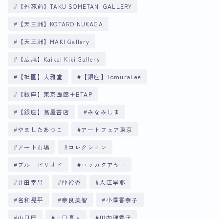
【外苑前】TAKU SOMETANI GALLERY
【天王洲】KOTARO NUKAGA
【天王洲】MAKI Gallery
【広尾】Kaikai Kiki Gallery
【祇園】大雅堂
【銀座】TomuraLee
【銀座】東京画廊＋BTAP
【銀座】蔦屋書店
みなみしま
やましたあつこ
アートフェア東京
アート市場
コレクション
ブルーピリオド
ロッカクアヤコ
井田幸昌
仲衿香
入江早耶
名和晃平
奈良美智
小澤香奈子
山口歴
山口真人
川内理香子