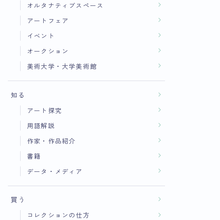
オルタナティブスペース
アートフェア
イベント
オークション
美術大学・大学美術館
知る
アート探究
用語解説
作家・作品紹介
書籍
データ・メディア
買う
コレクションの仕方