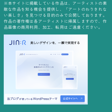
※本サイトに掲載している作品は、アーティストの素
コレクションの仕方
敵な作品を知る機会を提供し、「アートのわりきれな
Yoshiteru Collection
い楽しさ」を見つける目的のみで公開しております。
作品の著作権は各アーティストに帰属しますので、作
飾る
品画像の商用利用、加工、転用はご遠慮ください。
飾り方
保管方法