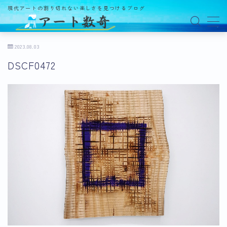
現代アートの割り切れない楽しさを見つけるブログ
MENU
2023.08.03
DSCF0472
アート数奇とは？
観る
ギャラリー
百貨店
美術館・博物館
オルタナティブスペース
アートフェア
イベント
オークション