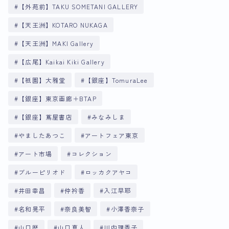
【外苑前】TAKU SOMETANI GALLERY
【天王洲】KOTARO NUKAGA
【天王洲】MAKI Gallery
【広尾】Kaikai Kiki Gallery
【祇園】大雅堂
【銀座】TomuraLee
【銀座】東京画廊＋BTAP
【銀座】蔦屋書店
みなみしま
やましたあつこ
アートフェア東京
アート市場
コレクション
ブルーピリオド
ロッカクアヤコ
井田幸昌
仲衿香
入江早耶
名和晃平
奈良美智
小澤香奈子
山口歴
山口真人
川内理香子