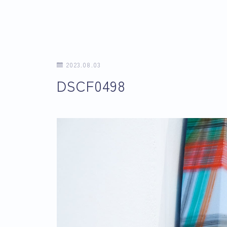
2023.08.03
DSCF0498