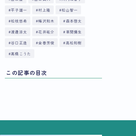
平子雄一
村上隆
松山智一
松枝悠希
梅沢和木
森本啓太
渡邊涼太
花井祐介
草間彌生
谷口正造
金巻芳俊
高松和樹
髙橋こうた
この記事の目次