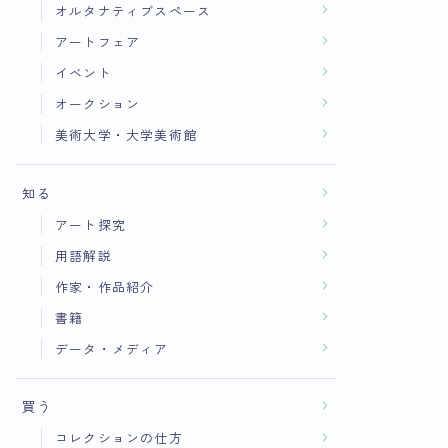
オルタナティブスペース
アートフェア
イベント
オークション
美術大学・大学美術館
知る
アート探究
用語解説
作家・作品紹介
書籍
データ・メディア
買う
コレクションの仕方