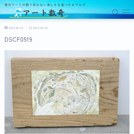
現代アートの割り切れない楽しさを見つけるブログ
MENU
2023.08.03
2023.08.04
DSCF0519
アート数奇とは？
観る
ギャラリー
百貨店
美術館・博物館
オルタナティブスペース
アートフェア
イベント
オークション