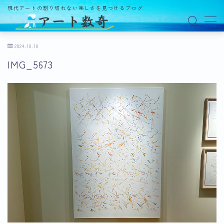
現代アートの割り切れない楽しさを見つけるブログ
MENU
2024.10.18
IMG_5673
アート数奇とは？
観る
ギャラリー
百貨店
美術館・博物館
オルタナティブスペース
アートフェア
イベント
オークション