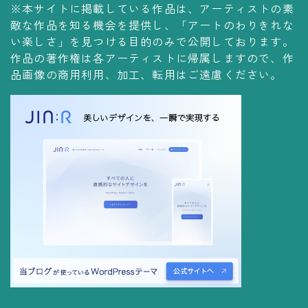
※本サイトに掲載している作品は、アーティストの素
コレクションの仕方
敵な作品を知る機会を提供し、「アートのわりきれな
Yoshiteru Collection
い楽しさ」を見つける目的のみで公開しております。
作品の著作権は各アーティストに帰属しますので、作
飾る
品画像の商用利用、加工、転用はご遠慮ください。
飾り方
保管方法