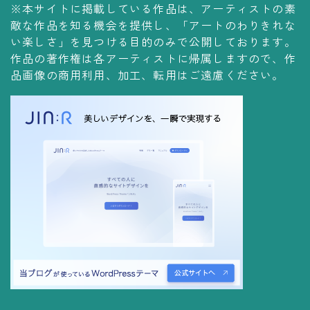
※本サイトに掲載している作品は、アーティストの素
コレクションの仕方
敵な作品を知る機会を提供し、「アートのわりきれな
Yoshiteru Collection
い楽しさ」を見つける目的のみで公開しております。
作品の著作権は各アーティストに帰属しますので、作
飾る
品画像の商用利用、加工、転用はご遠慮ください。
飾り方
保管方法