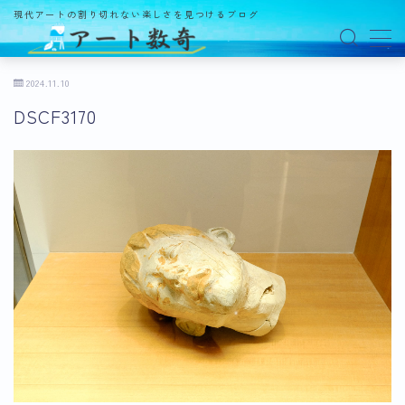
現代アートの割り切れない楽しさを見つけるブログ
MENU
2024.11.10
DSCF3170
アート数奇とは？
観る
ギャラリー
百貨店
美術館・博物館
オルタナティブスペース
アートフェア
イベント
オークション