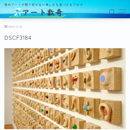
現代アートの割り切れない楽しさを見つけるブログ
MENU
2024.11.10
DSCF3184
アート数奇とは？
観る
ギャラリー
百貨店
美術館・博物館
オルタナティブスペース
アートフェア
イベント
オークション