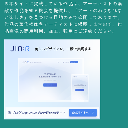
※本サイトに掲載している作品は、アーティストの素
コレクションの仕方
敵な作品を知る機会を提供し、「アートのわりきれな
Yoshiteru Collection
い楽しさ」を見つける目的のみで公開しております。
作品の著作権は各アーティストに帰属しますので、作
飾る
品画像の商用利用、加工、転用はご遠慮ください。
飾り方
保管方法