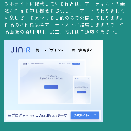
※本サイトに掲載している作品は、アーティストの素
コレクションの仕方
敵な作品を知る機会を提供し、「アートのわりきれな
Yoshiteru Collection
い楽しさ」を見つける目的のみで公開しております。
作品の著作権は各アーティストに帰属しますので、作
飾る
品画像の商用利用、加工、転用はご遠慮ください。
飾り方
保管方法