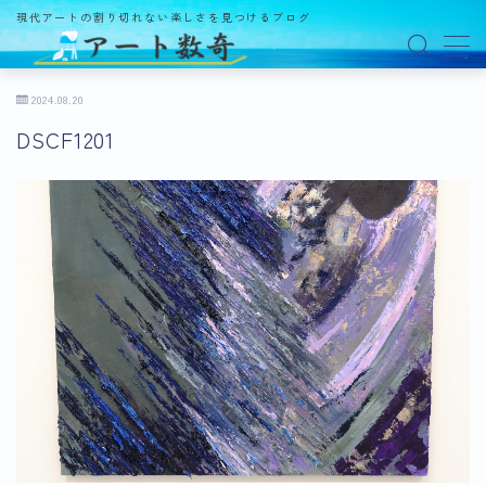
現代アートの割り切れない楽しさを見つけるブログ
MENU
2024.08.20
DSCF1201
アート数奇とは？
観る
ギャラリー
百貨店
美術館・博物館
オルタナティブスペース
アートフェア
イベント
オークション