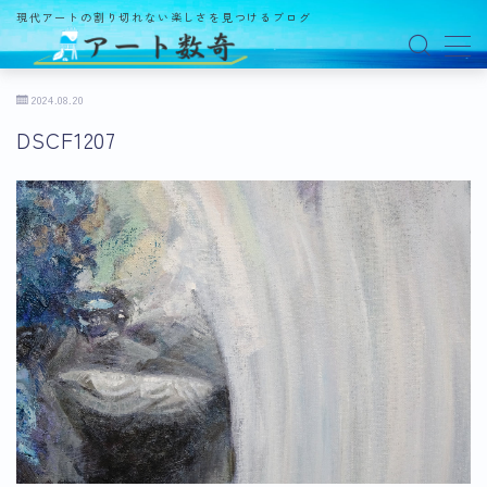
現代アートの割り切れない楽しさを見つけるブログ
MENU
2024.08.20
DSCF1207
アート数奇とは？
観る
ギャラリー
百貨店
美術館・博物館
オルタナティブスペース
アートフェア
イベント
オークション