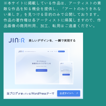
※本サイトに掲載している作品は、アーティストの素
コレクションの仕方
敵な作品を知る機会を提供し、「アートのわりきれな
Yoshiteru Collection
い楽しさ」を見つける目的のみで公開しております。
作品の著作権は各アーティストに帰属しますので、作
飾る
品画像の商用利用、加工、転用はご遠慮ください。
飾り方
保管方法