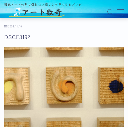
現代アートの割り切れない楽しさを見つけるブログ
MENU
2024.11.10
DSCF3192
アート数奇とは？
観る
ギャラリー
百貨店
美術館・博物館
オルタナティブスペース
アートフェア
イベント
オークション