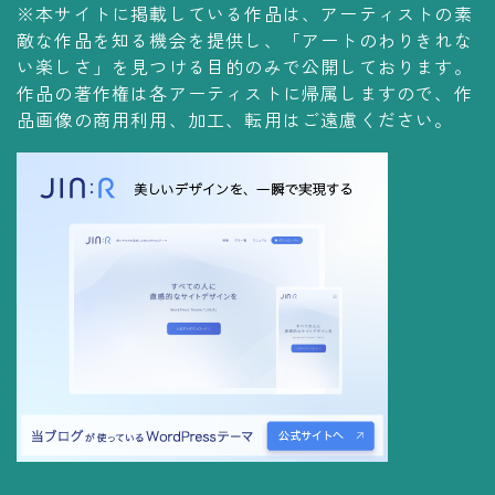
※本サイトに掲載している作品は、アーティストの素
コレクションの仕方
敵な作品を知る機会を提供し、「アートのわりきれな
Yoshiteru Collection
い楽しさ」を見つける目的のみで公開しております。
作品の著作権は各アーティストに帰属しますので、作
飾る
品画像の商用利用、加工、転用はご遠慮ください。
飾り方
保管方法