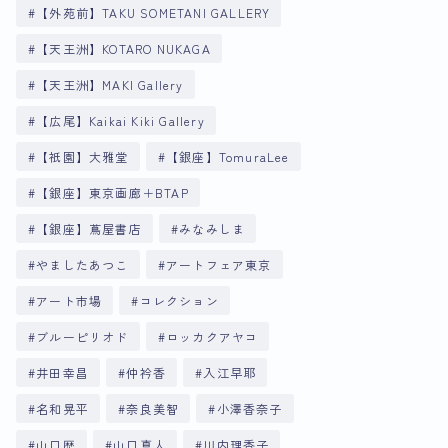
【外苑前】TAKU SOMETANI GALLERY
【天王洲】KOTARO NUKAGA
【天王洲】MAKI Gallery
【広尾】Kaikai Kiki Gallery
【祇園】大雅堂
【銀座】TomuraLee
【銀座】東京画廊＋BTAP
【銀座】蔦屋書店
みなみしま
やましたあつこ
アートフェア東京
アート市場
コレクション
ブルーピリオド
ロッカクアヤコ
井田幸昌
仲衿香
入江早耶
名和晃平
奈良美智
小澤香奈子
山口歴
山口真人
川内理香子