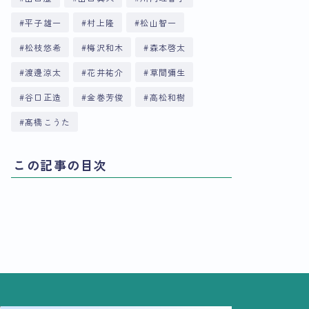
平子雄一
村上隆
松山智一
松枝悠希
梅沢和木
森本啓太
渡邊涼太
花井祐介
草間彌生
谷口正造
金巻芳俊
高松和樹
髙橋こうた
この記事の目次