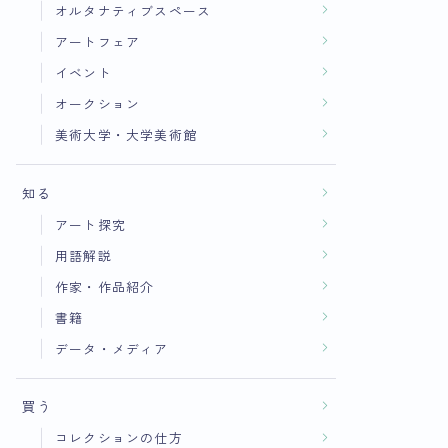
オルタナティブスペース
アートフェア
イベント
オークション
美術大学・大学美術館
知る
アート探究
用語解説
作家・作品紹介
書籍
データ・メディア
買う
コレクションの仕方