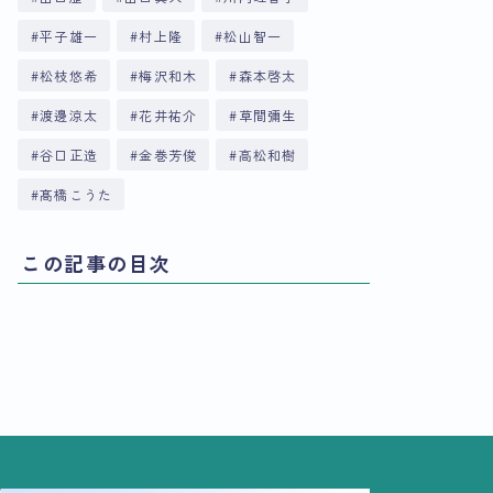
平子雄一
村上隆
松山智一
松枝悠希
梅沢和木
森本啓太
渡邊涼太
花井祐介
草間彌生
谷口正造
金巻芳俊
高松和樹
髙橋こうた
この記事の目次