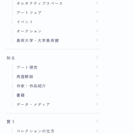
オルタナティブスペース
アートフェア
イベント
オークション
美術大学・大学美術館
知る
アート探究
用語解説
作家・作品紹介
書籍
データ・メディア
買う
コレクションの仕方