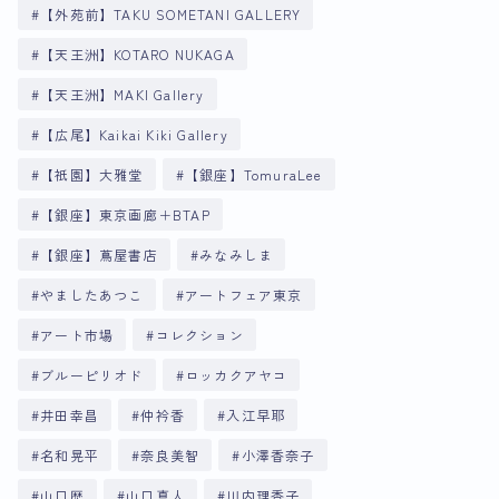
【外苑前】TAKU SOMETANI GALLERY
【天王洲】KOTARO NUKAGA
【天王洲】MAKI Gallery
【広尾】Kaikai Kiki Gallery
【祇園】大雅堂
【銀座】TomuraLee
【銀座】東京画廊＋BTAP
【銀座】蔦屋書店
みなみしま
やましたあつこ
アートフェア東京
アート市場
コレクション
ブルーピリオド
ロッカクアヤコ
井田幸昌
仲衿香
入江早耶
名和晃平
奈良美智
小澤香奈子
山口歴
山口真人
川内理香子