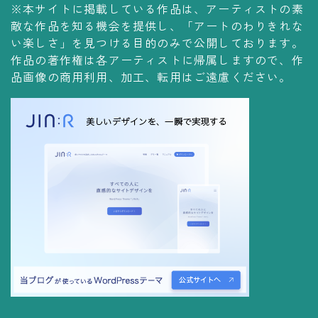
※本サイトに掲載している作品は、アーティストの素
コレクションの仕方
敵な作品を知る機会を提供し、「アートのわりきれな
Yoshiteru Collection
い楽しさ」を見つける目的のみで公開しております。
作品の著作権は各アーティストに帰属しますので、作
飾る
品画像の商用利用、加工、転用はご遠慮ください。
飾り方
保管方法