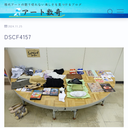
現代アートの割り切れない楽しさを見つけるブログ
MENU
2024.11.25
DSCF4157
アート数奇とは？
観る
ギャラリー
百貨店
美術館・博物館
オルタナティブスペース
アートフェア
イベント
オークション