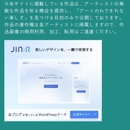
※本サイトに掲載している作品は、アーティストの素
コレクションの仕方
敵な作品を知る機会を提供し、「アートのわりきれな
Yoshiteru Collection
い楽しさ」を見つける目的のみで公開しております。
作品の著作権は各アーティストに帰属しますので、作
飾る
品画像の商用利用、加工、転用はご遠慮ください。
飾り方
保管方法