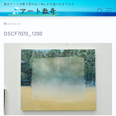
現代アートの割り切れない楽しさを見つけるブログ
MENU
2023.03.18
DSCF7070_1200
アート数奇とは？
観る
ギャラリー
百貨店
美術館・博物館
オルタナティブスペース
アートフェア
イベント
オークション