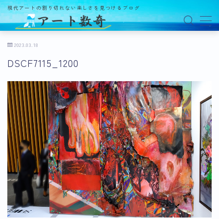
現代アートの割り切れない楽しさを見つけるブログ
MENU
2023.03.18
DSCF7115_1200
アート数奇とは？
観る
ギャラリー
百貨店
美術館・博物館
オルタナティブスペース
アートフェア
イベント
オークション