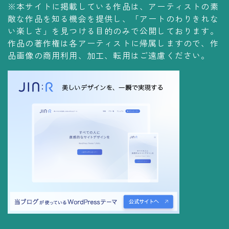
※本サイトに掲載している作品は、アーティストの素
コレクションの仕方
敵な作品を知る機会を提供し、「アートのわりきれな
Yoshiteru Collection
い楽しさ」を見つける目的のみで公開しております。
作品の著作権は各アーティストに帰属しますので、作
飾る
品画像の商用利用、加工、転用はご遠慮ください。
飾り方
保管方法