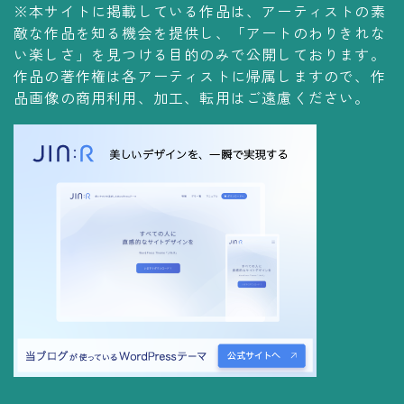
※本サイトに掲載している作品は、アーティストの素
コレクションの仕方
敵な作品を知る機会を提供し、「アートのわりきれな
Yoshiteru Collection
い楽しさ」を見つける目的のみで公開しております。
作品の著作権は各アーティストに帰属しますので、作
飾る
品画像の商用利用、加工、転用はご遠慮ください。
飾り方
保管方法