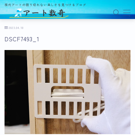
現代アートの割り切れない楽しさを見つけるブログ
MENU
2023.04.18
DSCF7493_1
アート数奇とは？
観る
ギャラリー
百貨店
美術館・博物館
オルタナティブスペース
アートフェア
イベント
オークション