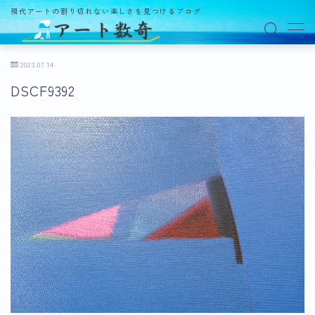
現代アートの割り切れない楽しさを見つけるブログ
MENU
2023.07.14
DSCF9392
アート数奇とは？
観る
ギャラリー
百貨店
美術館・博物館
オルタナティブスペース
アートフェア
イベント
オークション