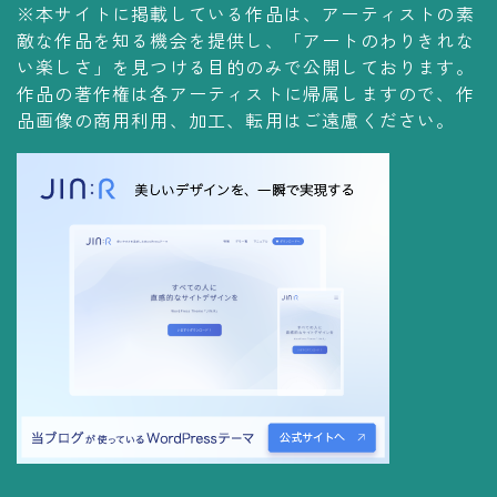
※本サイトに掲載している作品は、アーティストの素
コレクションの仕方
敵な作品を知る機会を提供し、「アートのわりきれな
Yoshiteru Collection
い楽しさ」を見つける目的のみで公開しております。
作品の著作権は各アーティストに帰属しますので、作
飾る
品画像の商用利用、加工、転用はご遠慮ください。
飾り方
保管方法