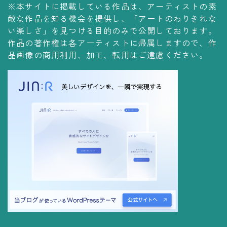
※本サイトに掲載している作品は、アーティストの素
コレクションの仕方
敵な作品を知る機会を提供し、「アートのわりきれな
Yoshiteru Collection
い楽しさ」を見つける目的のみで公開しております。
作品の著作権は各アーティストに帰属しますので、作
飾る
品画像の商用利用、加工、転用はご遠慮ください。
飾り方
保管方法