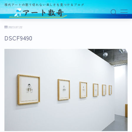
現代アートの割り切れない楽しさを見つけるブログ
MENU
2023.07.22
DSCF9490
アート数奇とは？
観る
ギャラリー
百貨店
美術館・博物館
オルタナティブスペース
アートフェア
イベント
オークション