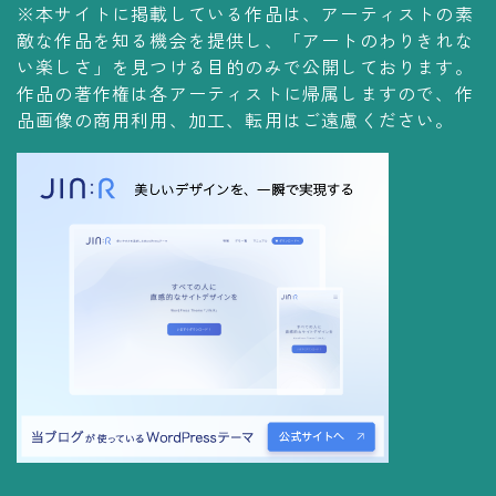
※本サイトに掲載している作品は、アーティストの素
コレクションの仕方
敵な作品を知る機会を提供し、「アートのわりきれな
Yoshiteru Collection
い楽しさ」を見つける目的のみで公開しております。
作品の著作権は各アーティストに帰属しますので、作
飾る
品画像の商用利用、加工、転用はご遠慮ください。
飾り方
保管方法