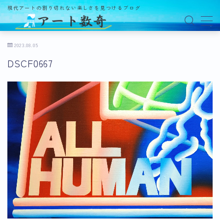
現代アートの割り切れない楽しさを見つけるブログ
MENU
2023.08.05
DSCF0667
アート数奇とは？
観る
ギャラリー
百貨店
美術館・博物館
オルタナティブスペース
アートフェア
イベント
オークション