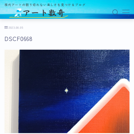
現代アートの割り切れない楽しさを見つけるブログ
MENU
2023.08.05
DSCF0668
アート数奇とは？
観る
ギャラリー
百貨店
美術館・博物館
オルタナティブスペース
アートフェア
イベント
オークション