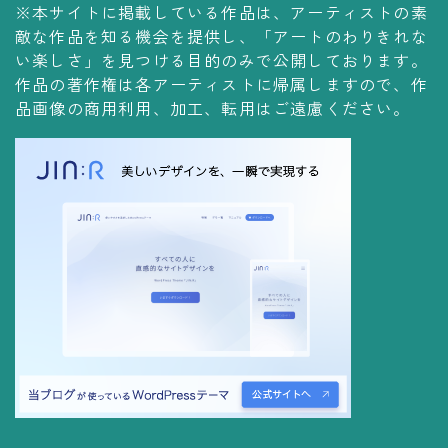
※本サイトに掲載している作品は、アーティストの素
コレクションの仕方
敵な作品を知る機会を提供し、「アートのわりきれな
Yoshiteru Collection
い楽しさ」を見つける目的のみで公開しております。
作品の著作権は各アーティストに帰属しますので、作
飾る
品画像の商用利用、加工、転用はご遠慮ください。
飾り方
保管方法