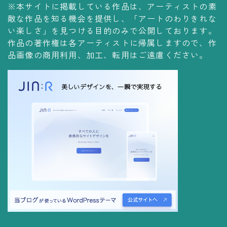
※本サイトに掲載している作品は、アーティストの素
コレクションの仕方
敵な作品を知る機会を提供し、「アートのわりきれな
Yoshiteru Collection
い楽しさ」を見つける目的のみで公開しております。
作品の著作権は各アーティストに帰属しますので、作
飾る
品画像の商用利用、加工、転用はご遠慮ください。
飾り方
保管方法