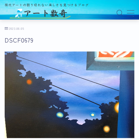
現代アートの割り切れない楽しさを見つけるブログ
MENU
2023.08.05
DSCF0679
アート数奇とは？
観る
ギャラリー
百貨店
美術館・博物館
オルタナティブスペース
アートフェア
イベント
オークション