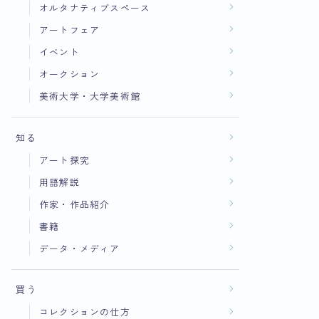
オルタナティブスペース
アートフェア
イベント
オークション
美術大学・大学美術館
知る
アート探究
用語解説
作家・作品紹介
書籍
データ・メディア
買う
コレクションの仕方