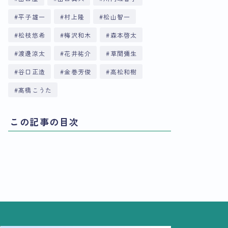
平子雄一
村上隆
松山智一
松枝悠希
梅沢和木
森本啓太
渡邊涼太
花井祐介
草間彌生
谷口正造
金巻芳俊
高松和樹
髙橋こうた
この記事の目次