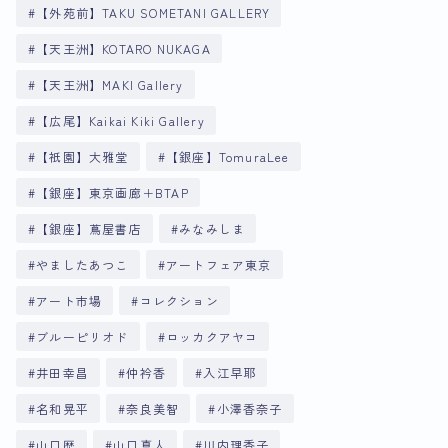
【外苑前】TAKU SOMETANI GALLERY
【天王洲】KOTARO NUKAGA
【天王洲】MAKI Gallery
【広尾】Kaikai Kiki Gallery
【祇園】大雅堂
【銀座】TomuraLee
【銀座】東京画廊＋BTAP
【銀座】蔦屋書店
みなみしま
やましたあつこ
アートフェア東京
アート市場
コレクション
ブルーピリオド
ロッカクアヤコ
井田幸昌
仲衿香
入江早耶
名和晃平
奈良美智
小澤香奈子
山口歴
山口真人
川内理香子