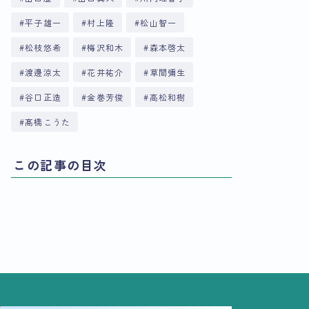
平子雄一
村上隆
松山智一
松枝悠希
梅沢和木
森本啓太
渡邊涼太
花井祐介
草間彌生
谷口正造
金巻芳俊
高松和樹
髙橋こうた
この記事の目次