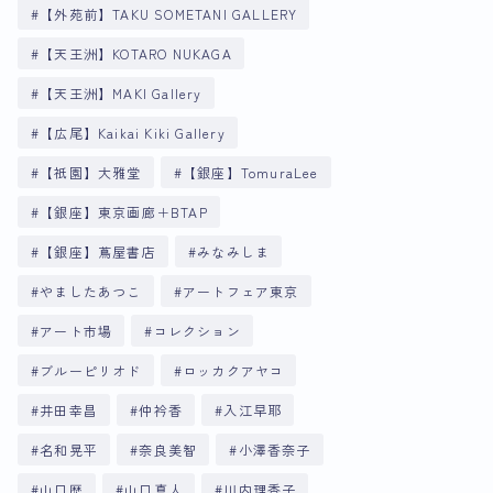
【外苑前】TAKU SOMETANI GALLERY
【天王洲】KOTARO NUKAGA
【天王洲】MAKI Gallery
【広尾】Kaikai Kiki Gallery
【祇園】大雅堂
【銀座】TomuraLee
【銀座】東京画廊＋BTAP
【銀座】蔦屋書店
みなみしま
やましたあつこ
アートフェア東京
アート市場
コレクション
ブルーピリオド
ロッカクアヤコ
井田幸昌
仲衿香
入江早耶
名和晃平
奈良美智
小澤香奈子
山口歴
山口真人
川内理香子