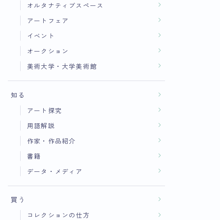
オルタナティブスペース
アートフェア
イベント
オークション
美術大学・大学美術館
知る
アート探究
用語解説
作家・作品紹介
書籍
データ・メディア
買う
コレクションの仕方