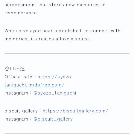
hippocampus that stores new memories in
remembrance.
When displayed near a bookshelf to connect with
memories, it creates a lovely space.
谷口正造
Official site：
https://syozo-
taniguchi.jimdofree.com/
Instagram：
@syozo_taniguchi
biscuit gallery：
https://biscuitgallery.com/
Instagram：
@biscuit_gallery