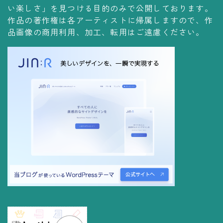
コレクションの仕方
い楽しさ」を見つける目的のみで公開しております。
作品の著作権は各アーティストに帰属しますので、作
Yoshiteru Collection
品画像の商用利用、加工、転用はご遠慮ください。
飾る
飾り方
保管方法