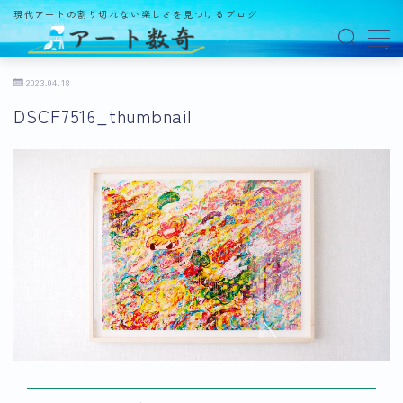
現代アートの割り切れない楽しさを見つけるブログ
MENU
2023.04.18
DSCF7516_thumbnail
アート数奇とは？
観る
ギャラリー
百貨店
美術館・博物館
オルタナティブスペース
アートフェア
イベント
オークション