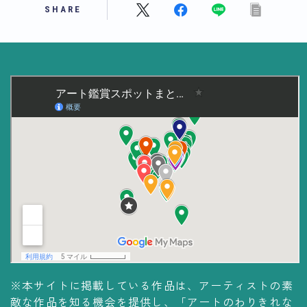
SHARE
美術大学・大学美術館
知る
アート探究
用語解説
作家・作品紹介
インタビュー
書籍
データ・メディア
買う
体験記
※本サイトに掲載している作品は、アーティストの素
アイテム・サービス
敵な作品を知る機会を提供し、「アートのわりきれな