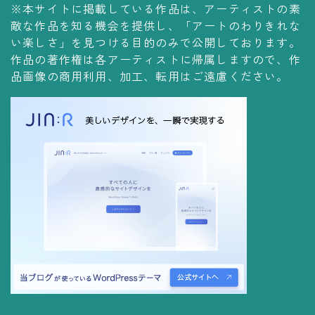
※本サイトに掲載している作品は、アーティストの素
コレクションの仕方
敵な作品を知る機会を提供し、「アートのわりきれな
Yoshiteru Collection
い楽しさ」を見つける目的のみで公開しております。
作品の著作権は各アーティストに帰属しますので、作
飾る
品画像の商用利用、加工、転用はご遠慮ください。
飾り方
保管方法