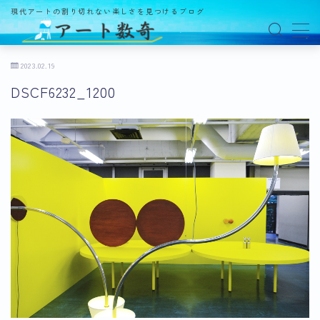
現代アートの割り切れない楽しさを見つけるブログ
MENU
2023.02.19
DSCF6232_1200
アート数奇とは？
観る
ギャラリー
百貨店
美術館・博物館
オルタナティブスペース
アートフェア
イベント
オークション