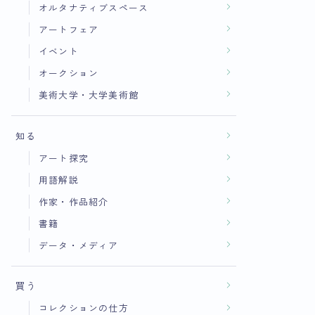
オルタナティブスペース
アートフェア
イベント
オークション
美術大学・大学美術館
知る
アート探究
用語解説
作家・作品紹介
書籍
データ・メディア
買う
コレクションの仕方