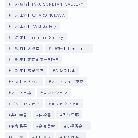
【外苑前】TAKU SOMETANI GALLERY
【天王洲】KOTARO NUKAGA
【天王洲】MAKI Gallery
【広尾】Kaikai Kiki Gallery
【祇園】大雅堂
【銀座】TomuraLee
【銀座】東京画廊＋BTAP
【銀座】蔦屋書店
みなみしま
やましたあつこ
アートフェア東京
アート市場
コレクション
ブルーピリオド
ロッカクアヤコ
井田幸昌
仲衿香
入江早耶
名和晃平
奈良美智
小澤香奈子
山口歴
山口真人
川内理香子