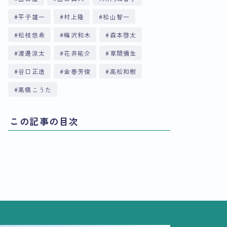
平子雄一
村上隆
松山智一
松枝悠希
梅沢和木
森本啓太
渡邊涼太
花井祐介
草間彌生
谷口正造
金巻芳俊
高松和樹
髙橋こうた
この記事の目次