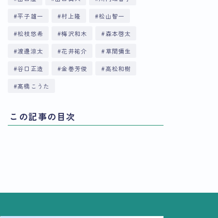
平子雄一
村上隆
松山智一
松枝悠希
梅沢和木
森本啓太
渡邊涼太
花井祐介
草間彌生
谷口正造
金巻芳俊
高松和樹
髙橋こうた
この記事の目次