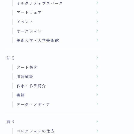
オルタナティブスペース
アートフェア
イベント
オークション
美術大学・大学美術館
知る
アート探究
用語解説
作家・作品紹介
書籍
データ・メディア
買う
コレクションの仕方