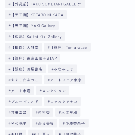
【外苑前】TAKU SOMETANI GALLERY
【天王洲】KOTARO NUKAGA
【天王洲】MAKI Gallery
【広尾】Kaikai Kiki Gallery
【祇園】大雅堂
【銀座】TomuraLee
【銀座】東京画廊＋BTAP
【銀座】蔦屋書店
みなみしま
やましたあつこ
アートフェア東京
アート市場
コレクション
ブルーピリオド
ロッカクアヤコ
井田幸昌
仲衿香
入江早耶
名和晃平
奈良美智
小澤香奈子
山口歴
山口真人
川内理香子