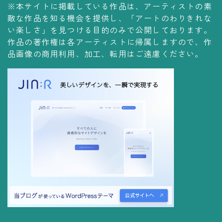
※本サイトに掲載している作品は、アーティストの素
コレクションの仕方
敵な作品を知る機会を提供し、「アートのわりきれな
Yoshiteru Collection
い楽しさ」を見つける目的のみで公開しております。
作品の著作権は各アーティストに帰属しますので、作
飾る
品画像の商用利用、加工、転用はご遠慮ください。
飾り方
保管方法