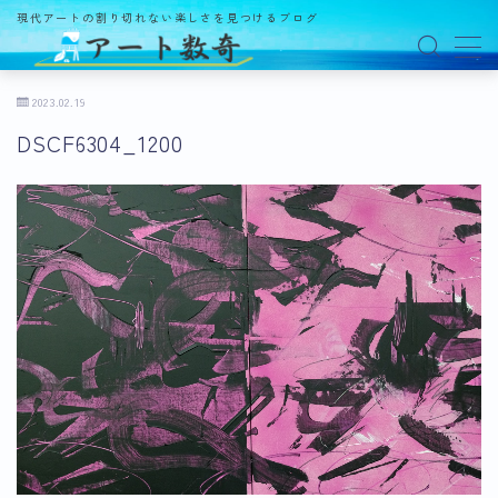
現代アートの割り切れない楽しさを見つけるブログ
MENU
2023.02.19
DSCF6304_1200
アート数奇とは？
観る
ギャラリー
百貨店
美術館・博物館
オルタナティブスペース
アートフェア
イベント
オークション