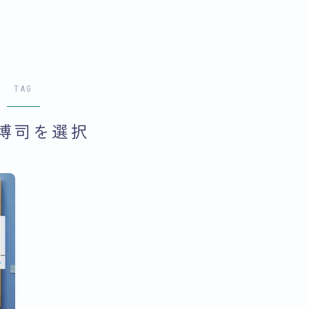
TAG
博司を選択