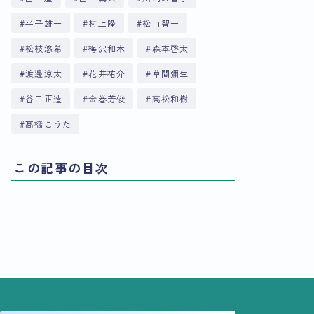
平子雄一
村上隆
松山智一
松枝悠希
梅沢和木
森本啓太
渡邊涼太
花井祐介
草間彌生
谷口正造
金巻芳俊
高松和樹
髙橋こうた
この記事の目次