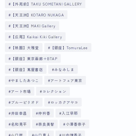
【外苑前】TAKU SOMETANI GALLERY
【天王洲】KOTARO NUKAGA
【天王洲】MAKI Gallery
【広尾】Kaikai Kiki Gallery
【祇園】大雅堂
【銀座】TomuraLee
【銀座】東京画廊＋BTAP
【銀座】蔦屋書店
みなみしま
やましたあつこ
アートフェア東京
アート市場
コレクション
ブルーピリオド
ロッカクアヤコ
井田幸昌
仲衿香
入江早耶
名和晃平
奈良美智
小澤香奈子
山口歴
山口真人
川内理香子