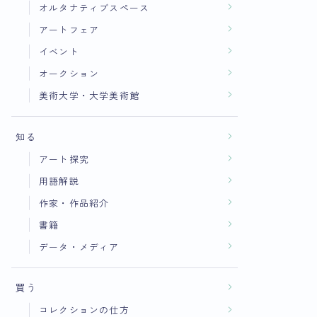
オルタナティブスペース
アートフェア
イベント
オークション
美術大学・大学美術館
知る
アート探究
用語解説
作家・作品紹介
書籍
データ・メディア
買う
コレクションの仕方