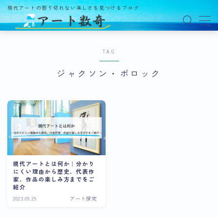
現代アートの割り切れない楽しさを見つけるブログ
MENU
TAG
アート数奇とは？
ジャクソン・ポロック
観る
ギャラリー
百貨店
美術館・博物館
オルタナティブスペース
現代アートとは何か｜分かり
にくい理由から歴史、代表作
アートフェア
家、作品の楽しみ方までをご
紹介
イベント
2023.09.29
アート探究
オークション