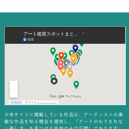
美術大学・大学美術館
知る
アート探究
用語解説
作家・作品紹介
インタビュー
書籍
データ・メディア
買う
体験記
※本サイトに掲載している作品は、アーティストの素
敵な作品を知る機会を提供し、「アートのわりきれな
アイテム・サービス
い楽しさ」を見つける目的のみで公開しております。