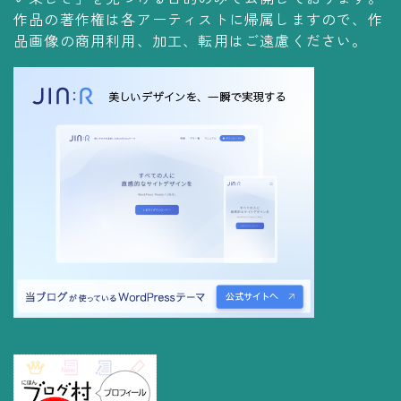
コレクションの仕方
作品の著作権は各アーティストに帰属しますので、作
品画像の商用利用、加工、転用はご遠慮ください。
Yoshiteru Collection
飾る
飾り方
保管方法