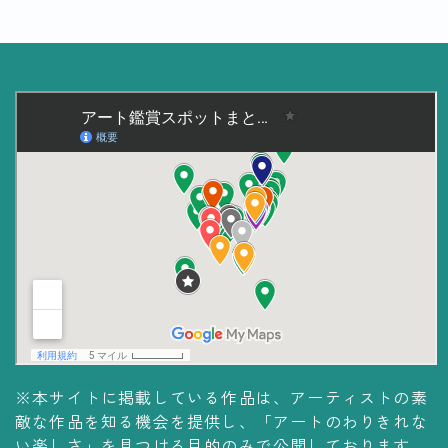
美術大学・大学美術館
知る
アート探究
用語解説
作家・作品紹介
インタビュー
書籍
データ・メディア
買う
体験記
※本サイトに掲載している作品は、アーティストの素
敵な作品を知る機会を提供し、「アートのわりきれな
アイテム・サービス
い楽しさ」を見つける目的のみで公開しております。