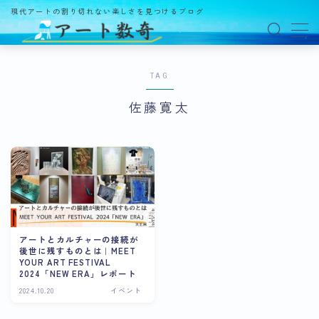
現代アートの割り切れない楽しさを見つけるブログ
MENU
TAG
アート数奇とは？
佐藤寛太
観る
ギャラリー
百貨店
美術館・博物館
オルタナティブスペース
アートとカルチャーの接続が
後世に残すものとは｜MEET
アートフェア
YOUR ART FESTIVAL
2024「NEW ERA」レポート
イベント
2024.10.20
イベント
オークション