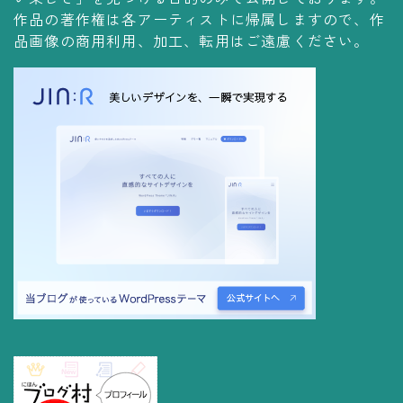
コレクションの仕方
作品の著作権は各アーティストに帰属しますので、作
品画像の商用利用、加工、転用はご遠慮ください。
Yoshiteru Collection
飾る
飾り方
保管方法