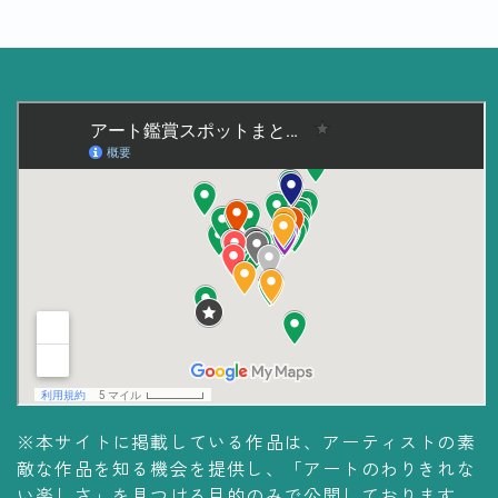
美術大学・大学美術館
知る
アート探究
用語解説
作家・作品紹介
インタビュー
書籍
データ・メディア
買う
体験記
※本サイトに掲載している作品は、アーティストの素
敵な作品を知る機会を提供し、「アートのわりきれな
アイテム・サービス
い楽しさ」を見つける目的のみで公開しております。