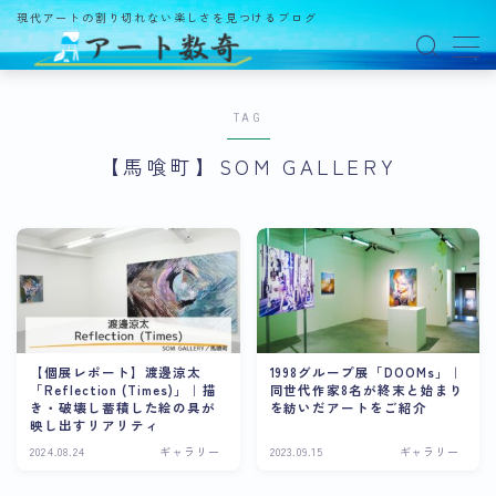
現代アートの割り切れない楽しさを見つけるブログ
MENU
TAG
アート数奇とは？
【馬喰町】SOM GALLERY
観る
ギャラリー
百貨店
美術館・博物館
オルタナティブスペース
【個展レポート】渡邊涼太
1998グループ展「DOOMs」｜
「Reflection (Times)」｜描
同世代作家8名が終末と始まり
アートフェア
き・破壊し蓄積した絵の具が
を紡いだアートをご紹介
映し出すリアリティ
イベント
2024.08.24
ギャラリー
2023.09.15
ギャラリー
オークション