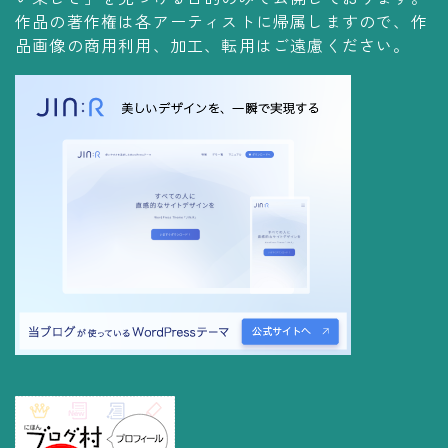
コレクションの仕方
作品の著作権は各アーティストに帰属しますので、作
品画像の商用利用、加工、転用はご遠慮ください。
Yoshiteru Collection
飾る
飾り方
保管方法