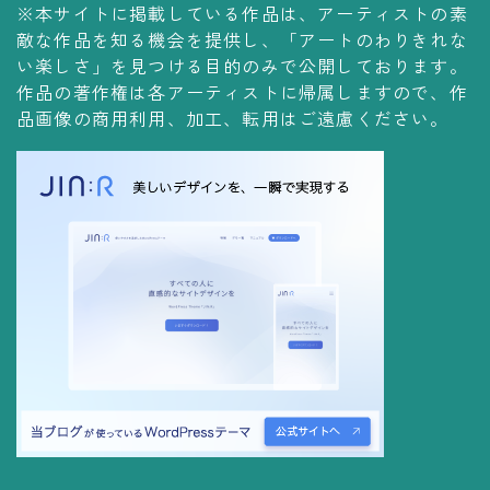
※本サイトに掲載している作品は、アーティストの素
コレクションの仕方
敵な作品を知る機会を提供し、「アートのわりきれな
Yoshiteru Collection
い楽しさ」を見つける目的のみで公開しております。
作品の著作権は各アーティストに帰属しますので、作
飾る
品画像の商用利用、加工、転用はご遠慮ください。
飾り方
保管方法