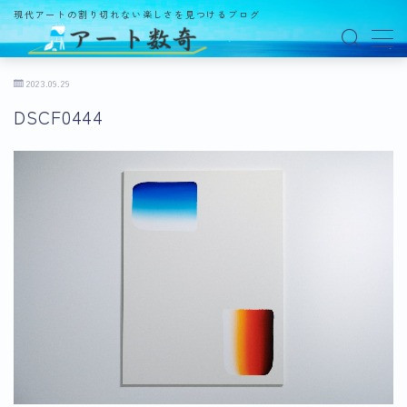
現代アートの割り切れない楽しさを見つけるブログ
MENU
2023.09.29
DSCF0444
アート数奇とは？
観る
ギャラリー
百貨店
美術館・博物館
オルタナティブスペース
アートフェア
イベント
オークション