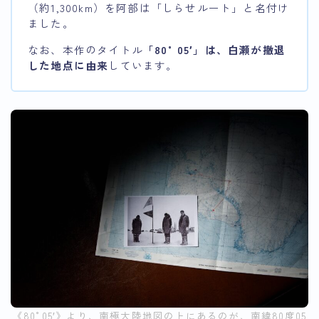
（約1,300km）を阿部は「しらせルート」と名付け
ました。
なお、本作のタイトル
「80°05′」は、白瀬が撤退
した地点に由来
しています。
《80°05′》より、南極大陸地図の上にあるのが、南緯80度05