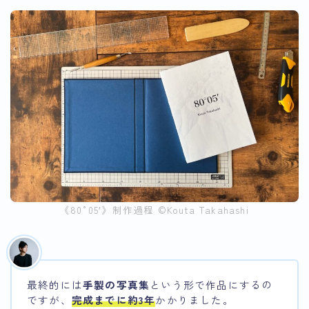
《80°05′》制作過程 ©︎Kouta Takahashi
最終的には
手製の写真集
という形で作品にするの
ですが、
完成までに約3年
かかりました。