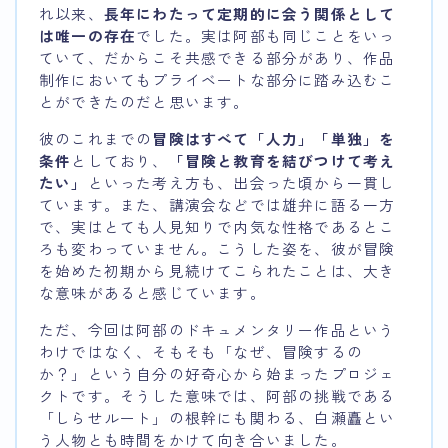
れ以来、
長年にわたって定期的に会う関係として
は唯一の存在
でした。実は阿部も同じことをいっ
ていて、だからこそ共感できる部分があり、作品
制作においてもプライベートな部分に踏み込むこ
とができたのだと思います。
彼のこれまでの
冒険はすべて「人力」「単独」を
条件
としており、
「冒険と教育を結びつけて考え
たい」
といった考え方も、出会った頃から一貫し
ています。また、講演会などでは雄弁に語る一方
で、実はとても人見知りで内気な性格であるとこ
ろも変わっていません。こうした姿を、彼が冒険
を始めた初期から見続けてこられたことは、大き
な意味があると感じています。
ただ、今回は阿部のドキュメンタリー作品という
わけではなく、そもそも「なぜ、冒険するの
か？」という自分の好奇心から始まったプロジェ
クトです。そうした意味では、阿部の挑戦である
「しらせルート」の根幹にも関わる、白瀬矗とい
う人物とも時間をかけて向き合いました。