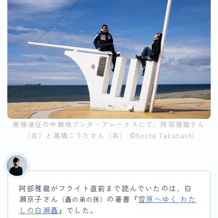
南極遠征の中継地プンタ・アレーナスにて、阿部雅龍さん
（左）と髙橋こうたさん（右） ©︎Kouta Takahashi
阿部雅龍がフライト直前まで読んでいたのは、白
瀬京子さん
の著書『
雪原へゆく わた
（矗の弟の孫）
しの白瀬矗
』でした。