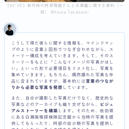
《80°05′》制作時の阿部雅龍さんと白瀬矗に関する資料（一
部） ©︎Kouta Takahashi
こうして得た彼らに関する情報を、マインドマッ
プのように言葉と図形でつなぎ合わせながら、ス
トーリー構成を考えていきます。そして、そのス
トーリーをもとに「こんなイメージの写真がほし
い」といった形で必要項目をリスト化し、写真を
集めていきます。もちろん、偶然撮れた写真も作
品に含まれていますが、基本的には
言葉のつなが
りから必要な写真を発想
しています。
また、自分が撮影した写真だけでなく、歴史的な
写真などのアーカイブも織り交ぜながら、
ビジュ
アルストーリーを構築
します。そのため、秋田県
にある白瀬南極探検隊記念館から当時の写真を提
供してもらったり、阿部の幼少期の写真を提供し