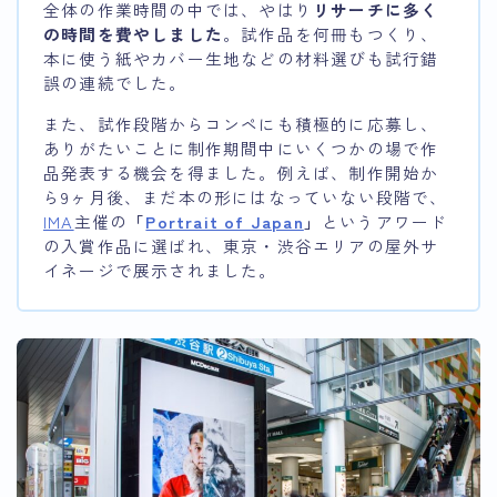
全体の作業時間の中では、やはり
リサーチに多く
の時間を費やしました
。試作品を何冊もつくり、
本に使う紙やカバー生地などの材料選びも試行錯
誤の連続でした。
また、試作段階からコンペにも積極的に応募し、
ありがたいことに制作期間中にいくつかの場で作
品発表する機会を得ました。例えば、制作開始か
ら9ヶ月後、まだ本の形にはなっていない段階で、
IMA
主催の
「
Portrait of Japan
」
というアワード
の入賞作品に選ばれ、東京・渋谷エリアの屋外サ
イネージで展示されました。