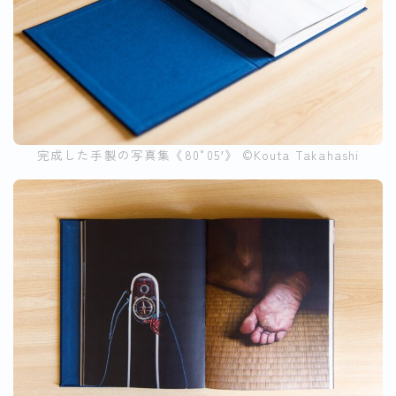
完成した手製の写真集《80°05′》 ©︎Kouta Takahashi