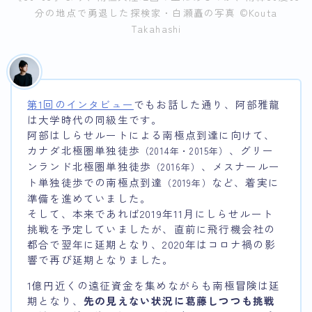
分の地点で勇退した探検家・白瀬矗の写真 ©︎Kouta
Takahashi
第1回のインタビュー
でもお話した通り、阿部雅龍
は大学時代の同級生です。
阿部はしらせルートによる南極点到達に向けて、
カナダ北極圏単独徒歩
、グリー
（2014年・2015年）
ンランド北極圏単独徒歩
、メスナールー
（2016年）
ト単独徒歩での南極点到達
など、着実に
（2019年）
準備を進めていました。
そして、本来であれば2019年11月にしらせルート
挑戦を予定していましたが、直前に飛行機会社の
都合で翌年に延期となり、2020年はコロナ禍の影
響で再び延期となりました。
1億円近くの遠征資金を集めながらも南極冒険は延
期となり、
先の見えない状況に葛藤しつつも挑戦