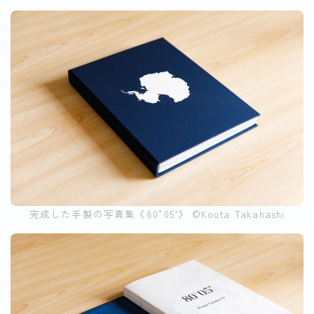
完成した手製の写真集《80°05′》 ©︎Kouta Takahashi