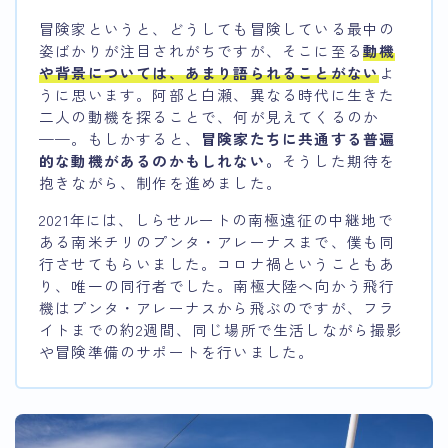
冒険家というと、どうしても冒険している最中の
姿ばかりが注目されがちですが、そこに至る
動機
や背景については、あまり語られることがない
よ
うに思います。阿部と白瀬、異なる時代に生きた
二人の動機を探ることで、何が見えてくるのか
——。もしかすると、
冒険家たちに共通する普遍
的な動機があるのかもしれない。
そうした期待を
抱きながら、制作を進めました。
2021年には、しらせルートの南極遠征の中継地で
ある南米チリのプンタ・アレーナスまで、僕も同
行させてもらいました。コロナ禍ということもあ
り、唯一の同行者でした。南極大陸へ向かう飛行
機はプンタ・アレーナスから飛ぶのですが、フラ
イトまでの約2週間、同じ場所で生活しながら撮影
や冒険準備のサポートを行いました。