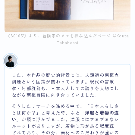
《80°05′》より、冒険家のメモを挟み込んだページ ©︎Kouta
Takahashi
また、本作品の歴史的背景には、人類初の南極点
到達という国策が関わっています。現代の冒険
家・阿部雅龍も、日本人としての誇りを大切にし
ながら南極冒険に向き合っていました。
そうしたリサーチを進める中で、「日本人らしさ
とは何か？」と考えた時、ふと
「洋服と着物の違
い」
が頭に浮かびました。洋服にはさまざまなシ
ルエットがありますが、着物は形がある程度統一
されており、その分、素材へのこだわりが強いの