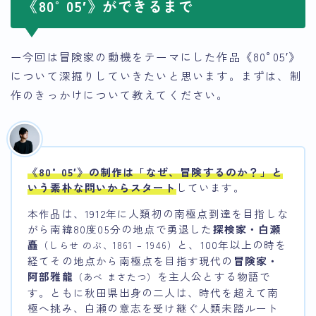
《80°05′》ができるまで
ー今回は冒険家の動機をテーマにした作品《80°05′》
について深掘りしていきたいと思います。まずは、制
作のきっかけについて教えてください。
《80°05′》の制作は「なぜ、冒険するのか？」と
いう素朴な問いからスタート
しています。
本作品は、1912年に人類初の南極点到達を目指しな
がら南緯80度05分の地点で勇退した
探検家・白瀬
矗
と、100年以上の時を
（しらせ のぶ、1861 – 1946）
経てその地点から南極点を目指す現代の
冒険家・
阿部雅龍
を主人公とする物語で
（あべ まさたつ）
す。ともに秋田県出身の二人は、時代を超えて南
極へ挑み、白瀬の意志を受け継ぐ人類未踏ルート