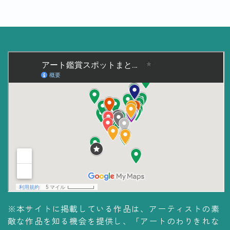
美術大学・大学美術館
知る
アート探究
用語解説
作家・作品紹介
インタビュー
書籍
データ・メディア
買う
体験記
※本サイトに掲載している作品は、アーティストの素
アイテム・サービス
敵な作品を知る機会を提供し、「アートのわりきれな