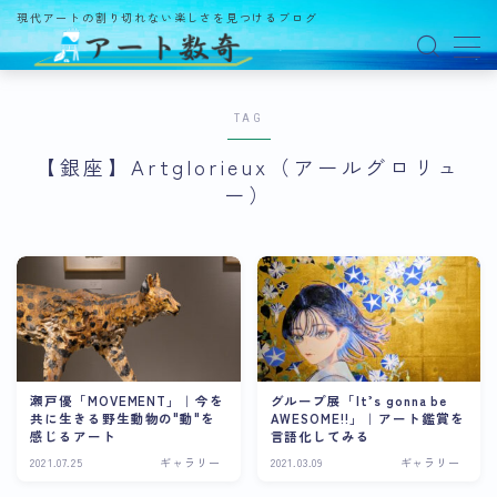
現代アートの割り切れない楽しさを見つけるブログ
MENU
TAG
アート数奇とは？
【銀座】Artglorieux（アールグロリュ
ー）
観る
ギャラリー
百貨店
美術館・博物館
オルタナティブスペース
瀬戸優「MOVEMENT」｜今を
グループ展「It’s gonna be
アートフェア
共に生きる野生動物の"動"を
AWESOME!!」｜アート鑑賞を
感じるアート
言語化してみる
イベント
2021.07.25
ギャラリー
2021.03.09
ギャラリー
オークション