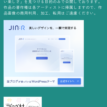
い楽しさ」を見つける目的のみで公開しております。
コレクションの仕方
作品の著作権は各アーティストに帰属しますので、作
Yoshiteru Collection
品画像の商用利用、加工、転用はご遠慮ください。
飾る
飾り方
保管方法