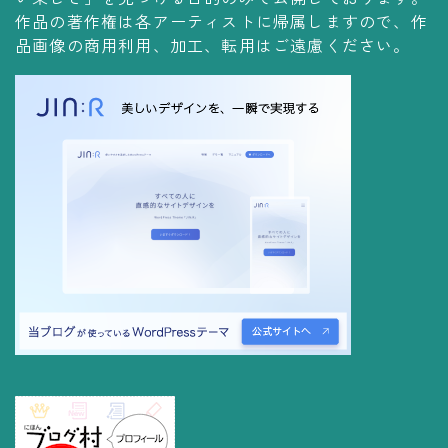
コレクションの仕方
作品の著作権は各アーティストに帰属しますので、作
品画像の商用利用、加工、転用はご遠慮ください。
Yoshiteru Collection
飾る
飾り方
保管方法