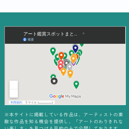
美術大学・大学美術館
知る
アート探究
用語解説
作家・作品紹介
インタビュー
書籍
データ・メディア
買う
体験記
※本サイトに掲載している作品は、アーティストの素
敵な作品を知る機会を提供し、「アートのわりきれな
アイテム・サービス
い楽しさ」を見つける目的のみで公開しております。