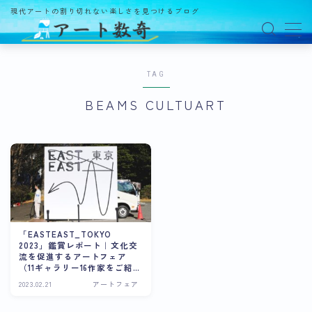
現代アートの割り切れない楽しさを見つけるブログ
MENU
TAG
アート数奇とは？
BEAMS CULTUART
観る
ギャラリー
百貨店
美術館・博物館
オルタナティブスペース
「EASTEAST_TOKYO
2023」鑑賞レポート｜文化交
アートフェア
流を促進するアートフェア
（11ギャラリー16作家をご紹
介）
イベント
2023.02.21
アートフェア
オークション