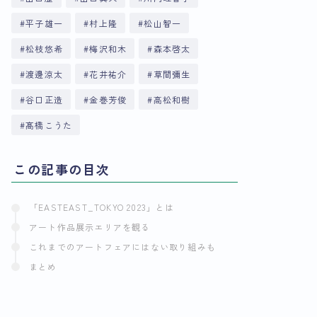
平子雄一
村上隆
松山智一
松枝悠希
梅沢和木
森本啓太
渡邊涼太
花井祐介
草間彌生
谷口正造
金巻芳俊
高松和樹
髙橋こうた
この記事の目次
「EASTEAST_TOKYO 2023」とは
アート作品展示エリアを観る
これまでのアートフェアにはない取り組みも
まとめ