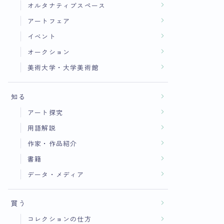
オルタナティブスペース
アートフェア
イベント
オークション
美術大学・大学美術館
知る
アート探究
用語解説
作家・作品紹介
書籍
データ・メディア
買う
コレクションの仕方