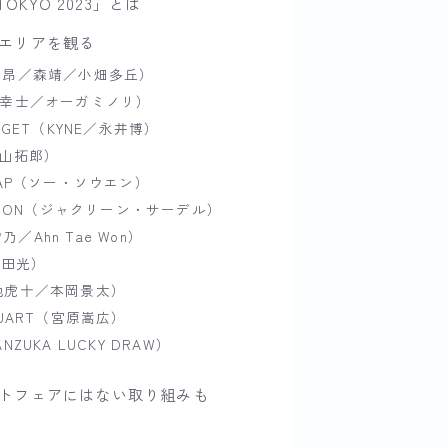
TOKYO 2023」とは
エリアを観る
加茂昂／森靖／小畑多丘）
山口幸士／オーガミノリ）
ARGET（KYNE／永井博）
玉山拓郎）
SOAP（ソー・ソウエン）
COMMON（ジャクリーン・サーデル）
／Ahn Tae Won）
（高田光）
菊池虎十／本岡景太）
LTUART（宮原嵩広）
NZUKA LUCKY DRAW）
トフェアにはない取り組みも