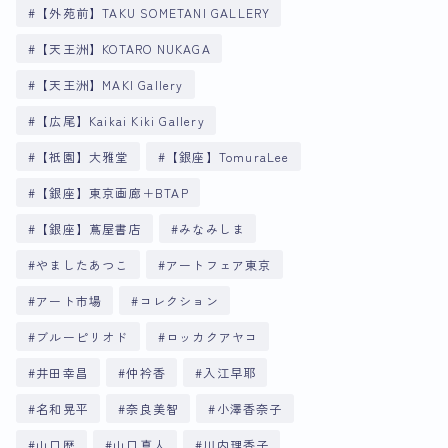
【外苑前】TAKU SOMETANI GALLERY
【天王洲】KOTARO NUKAGA
【天王洲】MAKI Gallery
【広尾】Kaikai Kiki Gallery
【祇園】大雅堂
【銀座】TomuraLee
【銀座】東京画廊＋BTAP
【銀座】蔦屋書店
みなみしま
やましたあつこ
アートフェア東京
アート市場
コレクション
ブルーピリオド
ロッカクアヤコ
井田幸昌
仲衿香
入江早耶
名和晃平
奈良美智
小澤香奈子
山口歴
山口真人
川内理香子